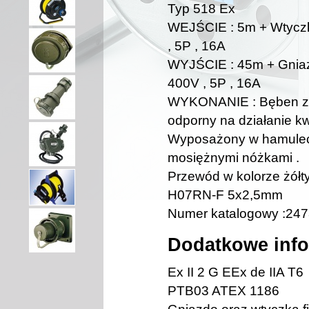
Typ 518 Ex
WEJŚCIE : 5m + Wtyc
, 5P , 16A
WYJŚCIE : 45m + Gni
400V , 5P , 16A
WYKONANIE : Bęben z l
odporny na działanie kw
Wyposażony w hamulec 
mosiężnymi nóżkami .
Przewód w kolorze żółt
H07RN-F 5x2,5mm
Numer katalogowy :24
Dodatkowe inf
Ex II 2 G EEx de IIA T6
PTB03 ATEX 1186