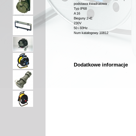
podstawa kwadratowa .
Typ IP68
A 16
Bieguny 2+E
230V
50 i 60Hz
Num katalogowy 10812
Dodatkowe informacje